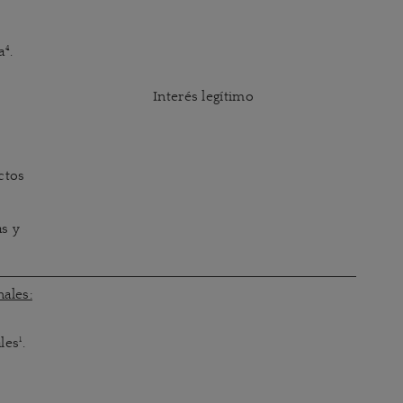
4
a
.
Interés legítimo
ctos
s y
ales:
1
ales
.