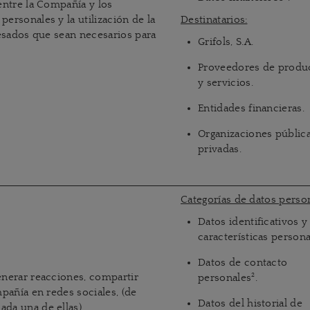
entre la Compañía y los
ersonales y la utilización de la
Destinatarios:
resados que sean necesarios para
Grifols, S.A.
Proveedores de produ
y servicios.
Entidades financieras.
Organizaciones pública
privadas.
Categorías de datos person
Datos identificativos y
características person
Datos de contacto
enerar reacciones, compartir
2
personales
.
mpañía en redes sociales, (de
Datos del historial de
da una de ellas).