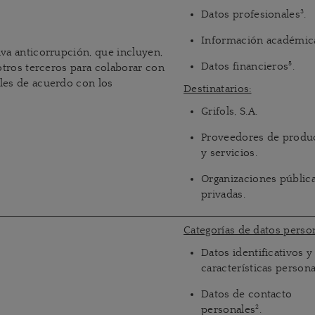
3
Datos profesionales
.
Información académic
va anticorrupción, que incluyen,
5
Datos financieros
.
otros terceros para colaborar con
les de acuerdo con los
Destinatarios:
Grifols, S.A.
Proveedores de produ
y servicios.
Organizaciones pública
privadas.
Categorías de datos person
Datos identificativos y
características person
Datos de contacto
2
personales
.