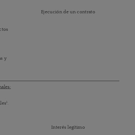
Ejecución de un contrato
ctos
s y
ales:
1
ales
.
Interés legítimo