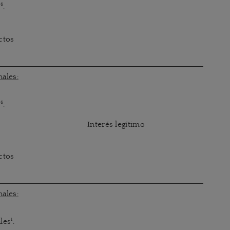
6
o
.
ctos
ales:
6
o
.
Interés legítimo
ctos
ales:
1
ales
.