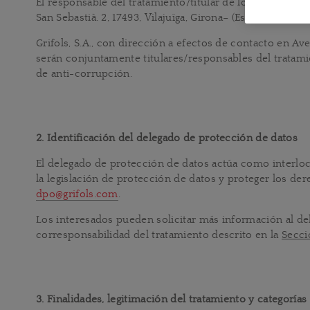
El responsable del tratamiento/titular de los datos perso
San Sebastià. 2, 17493, Vilajuïga, Girona– (España) (la "
Co
Grifols, S.A., con dirección a efectos de contacto en Ave
serán conjuntamente titulares/responsables del tratamie
de anti-corrupción.
2. Identificación del delegado de protección de datos
El delegado de protección de datos actúa como interloc
la legislación de protección de datos y proteger los de
dpo@grifols.com
.
Los interesados pueden solicitar más información al de
corresponsabilidad del tratamiento descrito en la
Secci
3. Finalidades, legitimación del tratamiento y categorías